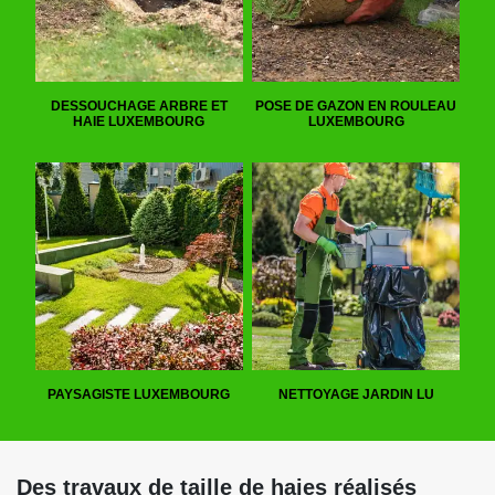
DESSOUCHAGE ARBRE ET
POSE DE GAZON EN ROULEAU
HAIE LUXEMBOURG
LUXEMBOURG
PAYSAGISTE LUXEMBOURG
NETTOYAGE JARDIN LU
Des travaux de taille de haies réalisés