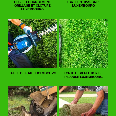
POSE ET CHANGEMENT
ABATTAGE D'ARBRES
GRILLAGE ET CLÔTURE
LUXEMBOURG
LUXEMBOURG
TAILLE DE HAIE LUXEMBOURG
TONTE ET RÉFECTION DE
PELOUSE LUXEMBOURG