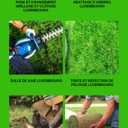
POSE ET CHANGEMENT
ABATTAGE D'ARBRES
GRILLAGE ET CLÔTURE
LUXEMBOURG
LUXEMBOURG
TAILLE DE HAIE LUXEMBOURG
TONTE ET RÉFECTION DE
PELOUSE LUXEMBOURG