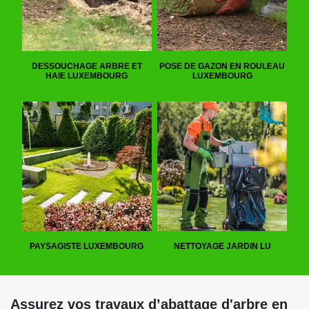
DESSOUCHAGE ARBRE ET
POSE DE GAZON EN ROULEAU
HAIE LUXEMBOURG
LUXEMBOURG
PAYSAGISTE LUXEMBOURG
NETTOYAGE JARDIN LU
Assurez vos travaux d’abattage d'arbre en