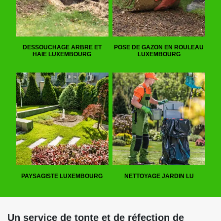
DESSOUCHAGE ARBRE ET
POSE DE GAZON EN ROULEAU
HAIE LUXEMBOURG
LUXEMBOURG
PAYSAGISTE LUXEMBOURG
NETTOYAGE JARDIN LU
Un service de tonte et de réfection de