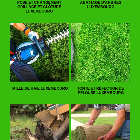
POSE ET CHANGEMENT
ABATTAGE D'ARBRES
GRILLAGE ET CLÔTURE
LUXEMBOURG
LUXEMBOURG
TAILLE DE HAIE LUXEMBOURG
TONTE ET RÉFECTION DE
PELOUSE LUXEMBOURG