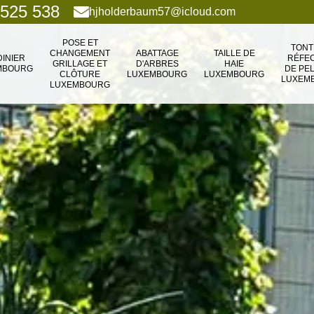
 525 538
hjholderbaum57@icloud.com
POSE ET
TONT
CHANGEMENT
ABATTAGE
TAILLE DE
DINIER
RÉFEC
GRILLAGE ET
D'ARBRES
HAIE
MBOURG
DE PE
CLÔTURE
LUXEMBOURG
LUXEMBOURG
LUXEM
LUXEMBOURG