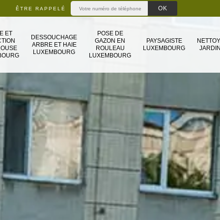
ÊTRE RAPPELÉ
E ET
POSE DE
DESSOUCHAGE
TION
GAZON EN
PAYSAGISTE
NETTO
ARBRE ET HAIE
LOUSE
ROULEAU
LUXEMBOURG
JARDIN
LUXEMBOURG
BOURG
LUXEMBOURG