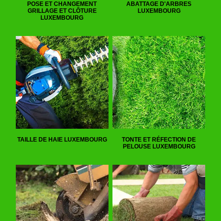
POSE ET CHANGEMENT
ABATTAGE D'ARBRES
GRILLAGE ET CLÔTURE
LUXEMBOURG
LUXEMBOURG
TAILLE DE HAIE LUXEMBOURG
TONTE ET RÉFECTION DE
PELOUSE LUXEMBOURG