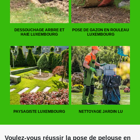
DESSOUCHAGE ARBRE ET
POSE DE GAZON EN ROULEAU
HAIE LUXEMBOURG
LUXEMBOURG
PAYSAGISTE LUXEMBOURG
NETTOYAGE JARDIN LU
Voulez-vous réussir la pose de pelouse en