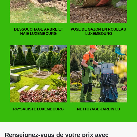
DESSOUCHAGE ARBRE ET
POSE DE GAZON EN ROULEAU
HAIE LUXEMBOURG
LUXEMBOURG
PAYSAGISTE LUXEMBOURG
NETTOYAGE JARDIN LU
Renseignez-vous de votre prix avec