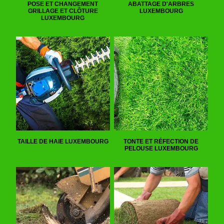
POSE ET CHANGEMENT
ABATTAGE D'ARBRES
GRILLAGE ET CLÔTURE
LUXEMBOURG
LUXEMBOURG
TAILLE DE HAIE LUXEMBOURG
TONTE ET RÉFECTION DE
PELOUSE LUXEMBOURG