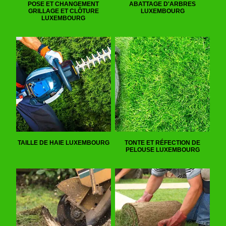
POSE ET CHANGEMENT
ABATTAGE D'ARBRES
GRILLAGE ET CLÔTURE
LUXEMBOURG
LUXEMBOURG
TAILLE DE HAIE LUXEMBOURG
TONTE ET RÉFECTION DE
PELOUSE LUXEMBOURG