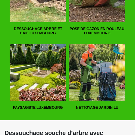
DESSOUCHAGE ARBRE ET
POSE DE GAZON EN ROULEAU
HAIE LUXEMBOURG
LUXEMBOURG
PAYSAGISTE LUXEMBOURG
NETTOYAGE JARDIN LU
Dessouchage souche d’arbre avec