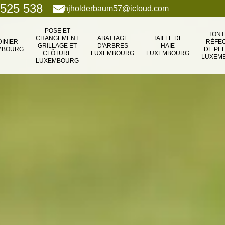
 525 538
hjholderbaum57@icloud.com
POSE ET
TONT
CHANGEMENT
ABATTAGE
TAILLE DE
DINIER
RÉFEC
GRILLAGE ET
D'ARBRES
HAIE
MBOURG
DE PE
CLÔTURE
LUXEMBOURG
LUXEMBOURG
LUXEM
LUXEMBOURG