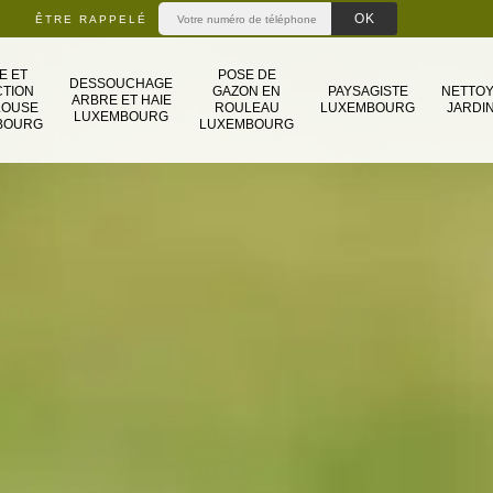
ÊTRE RAPPELÉ
E ET
POSE DE
DESSOUCHAGE
TION
GAZON EN
PAYSAGISTE
NETTO
ARBRE ET HAIE
LOUSE
ROULEAU
LUXEMBOURG
JARDIN
LUXEMBOURG
BOURG
LUXEMBOURG