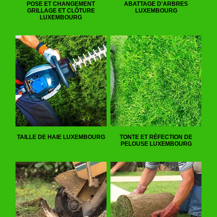
POSE ET CHANGEMENT
ABATTAGE D'ARBRES
GRILLAGE ET CLÔTURE
LUXEMBOURG
LUXEMBOURG
TAILLE DE HAIE LUXEMBOURG
TONTE ET RÉFECTION DE
PELOUSE LUXEMBOURG