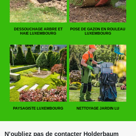
DESSOUCHAGE ARBRE ET
POSE DE GAZON EN ROULEAU
HAIE LUXEMBOURG
LUXEMBOURG
PAYSAGISTE LUXEMBOURG
NETTOYAGE JARDIN LU
N’oubliez pas de contacter Holderbaum