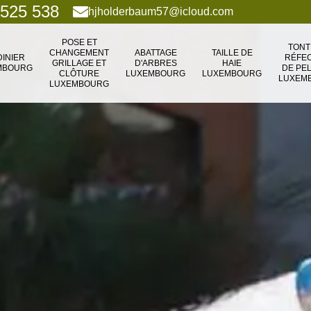
 525 538
hjholderbaum57@icloud.com
POSE ET
TONT
CHANGEMENT
ABATTAGE
TAILLE DE
DINIER
RÉFEC
GRILLAGE ET
D'ARBRES
HAIE
MBOURG
DE PE
CLÔTURE
LUXEMBOURG
LUXEMBOURG
LUXEM
LUXEMBOURG