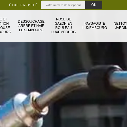
ÊTRE RAPPELÉ
E ET
POSE DE
DESSOUCHAGE
TION
GAZON EN
PAYSAGISTE
NETTO
ARBRE ET HAIE
LOUSE
ROULEAU
LUXEMBOURG
JARDIN
LUXEMBOURG
BOURG
LUXEMBOURG