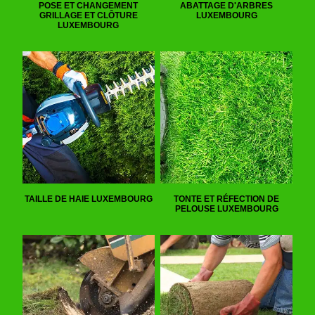
POSE ET CHANGEMENT
ABATTAGE D'ARBRES
GRILLAGE ET CLÔTURE
LUXEMBOURG
LUXEMBOURG
TAILLE DE HAIE LUXEMBOURG
TONTE ET RÉFECTION DE
PELOUSE LUXEMBOURG