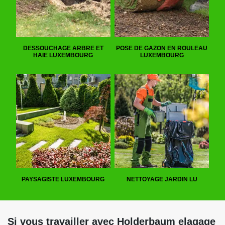
DESSOUCHAGE ARBRE ET
POSE DE GAZON EN ROULEAU
HAIE LUXEMBOURG
LUXEMBOURG
PAYSAGISTE LUXEMBOURG
NETTOYAGE JARDIN LU
Si vous travailler avec Holderbaum elagage