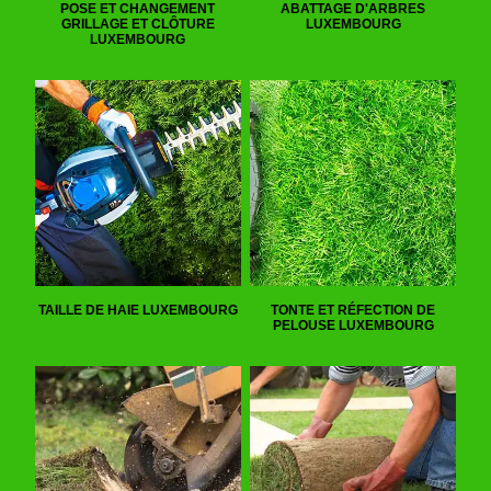
POSE ET CHANGEMENT
ABATTAGE D'ARBRES
GRILLAGE ET CLÔTURE
LUXEMBOURG
LUXEMBOURG
TAILLE DE HAIE LUXEMBOURG
TONTE ET RÉFECTION DE
PELOUSE LUXEMBOURG