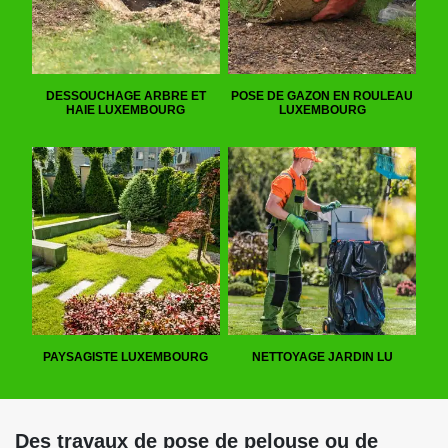
DESSOUCHAGE ARBRE ET
POSE DE GAZON EN ROULEAU
HAIE LUXEMBOURG
LUXEMBOURG
PAYSAGISTE LUXEMBOURG
NETTOYAGE JARDIN LU
Des travaux de pose de pelouse ou de