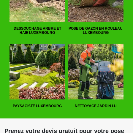
DESSOUCHAGE ARBRE ET
POSE DE GAZON EN ROULEAU
HAIE LUXEMBOURG
LUXEMBOURG
PAYSAGISTE LUXEMBOURG
NETTOYAGE JARDIN LU
Prenez votre devis gratuit pour votre pose