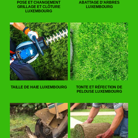
POSE ET CHANGEMENT
ABATTAGE D'ARBRES
GRILLAGE ET CLÔTURE
LUXEMBOURG
LUXEMBOURG
TAILLE DE HAIE LUXEMBOURG
TONTE ET RÉFECTION DE
PELOUSE LUXEMBOURG