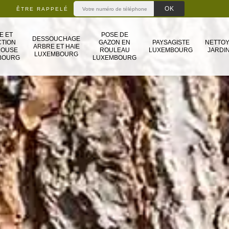
ÊTRE RAPPELÉ
E ET
POSE DE
DESSOUCHAGE
TION
GAZON EN
PAYSAGISTE
NETTO
ARBRE ET HAIE
LOUSE
ROULEAU
LUXEMBOURG
JARDIN
LUXEMBOURG
BOURG
LUXEMBOURG