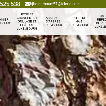
 525 538
hjholderbaum57@icloud.com
POSE ET
TONT
CHANGEMENT
ABATTAGE
TAILLE DE
DINIER
RÉFEC
GRILLAGE ET
D'ARBRES
HAIE
MBOURG
DE PE
CLÔTURE
LUXEMBOURG
LUXEMBOURG
LUXEM
LUXEMBOURG