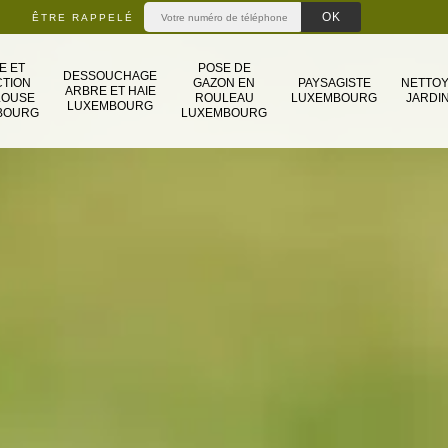
ÊTRE RAPPELÉ
E ET
POSE DE
DESSOUCHAGE
TION
GAZON EN
PAYSAGISTE
NETTO
ARBRE ET HAIE
LOUSE
ROULEAU
LUXEMBOURG
JARDIN
LUXEMBOURG
BOURG
LUXEMBOURG