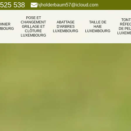
 525 538
hjholderbaum57@icloud.com
POSE ET
TONT
CHANGEMENT
ABATTAGE
TAILLE DE
DINIER
RÉFEC
GRILLAGE ET
D'ARBRES
HAIE
MBOURG
DE PE
CLÔTURE
LUXEMBOURG
LUXEMBOURG
LUXEM
LUXEMBOURG