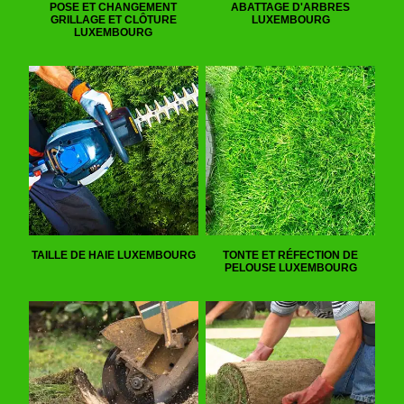
POSE ET CHANGEMENT
ABATTAGE D'ARBRES
GRILLAGE ET CLÔTURE
LUXEMBOURG
LUXEMBOURG
TAILLE DE HAIE LUXEMBOURG
TONTE ET RÉFECTION DE
PELOUSE LUXEMBOURG