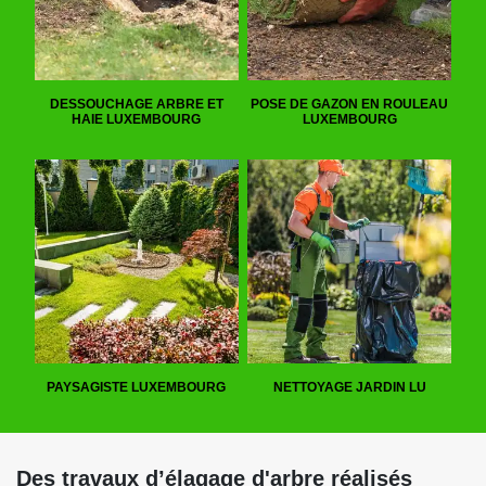
DESSOUCHAGE ARBRE ET
POSE DE GAZON EN ROULEAU
HAIE LUXEMBOURG
LUXEMBOURG
PAYSAGISTE LUXEMBOURG
NETTOYAGE JARDIN LU
Des travaux d’élagage d'arbre réalisés