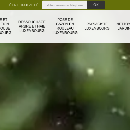
ÊTRE RAPPELÉ
E ET
POSE DE
DESSOUCHAGE
TION
GAZON EN
PAYSAGISTE
NETTO
ARBRE ET HAIE
LOUSE
ROULEAU
LUXEMBOURG
JARDIN
LUXEMBOURG
BOURG
LUXEMBOURG