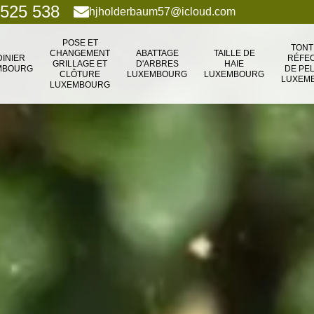
 525 538
hjholderbaum57@icloud.com
POSE ET
TONT
CHANGEMENT
ABATTAGE
TAILLE DE
DINIER
RÉFEC
GRILLAGE ET
D'ARBRES
HAIE
MBOURG
DE PE
CLÔTURE
LUXEMBOURG
LUXEMBOURG
LUXEM
LUXEMBOURG