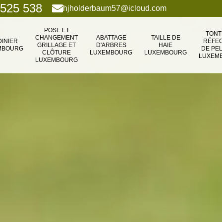
 525 538
hjholderbaum57@icloud.com
POSE ET
TONT
CHANGEMENT
ABATTAGE
TAILLE DE
DINIER
RÉFEC
GRILLAGE ET
D'ARBRES
HAIE
MBOURG
DE PE
CLÔTURE
LUXEMBOURG
LUXEMBOURG
LUXEM
LUXEMBOURG