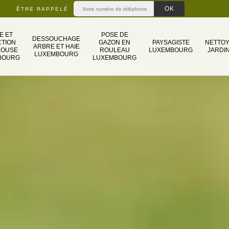
ÊTRE RAPPELÉ
E ET
POSE DE
DESSOUCHAGE
TION
GAZON EN
PAYSAGISTE
NETTO
ARBRE ET HAIE
LOUSE
ROULEAU
LUXEMBOURG
JARDIN
LUXEMBOURG
BOURG
LUXEMBOURG