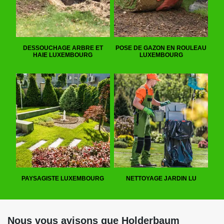
DESSOUCHAGE ARBRE ET
POSE DE GAZON EN ROULEAU
HAIE LUXEMBOURG
LUXEMBOURG
PAYSAGISTE LUXEMBOURG
NETTOYAGE JARDIN LU
Nous vous avisons que Holderbaum