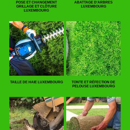
POSE ET CHANGEMENT
ABATTAGE D'ARBRES
GRILLAGE ET CLÔTURE
LUXEMBOURG
LUXEMBOURG
TAILLE DE HAIE LUXEMBOURG
TONTE ET RÉFECTION DE
PELOUSE LUXEMBOURG