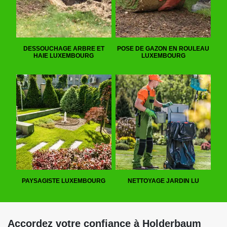
DESSOUCHAGE ARBRE ET
POSE DE GAZON EN ROULEAU
HAIE LUXEMBOURG
LUXEMBOURG
PAYSAGISTE LUXEMBOURG
NETTOYAGE JARDIN LU
Accordez votre confiance à Holderbaum