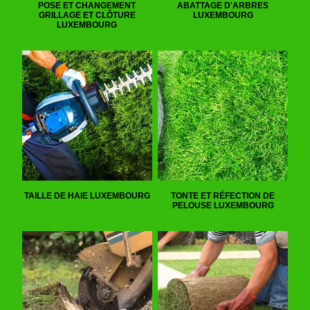
POSE ET CHANGEMENT
ABATTAGE D'ARBRES
GRILLAGE ET CLÔTURE
LUXEMBOURG
LUXEMBOURG
TAILLE DE HAIE LUXEMBOURG
TONTE ET RÉFECTION DE
PELOUSE LUXEMBOURG