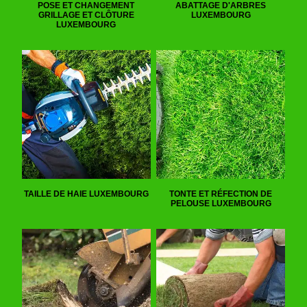
POSE ET CHANGEMENT
ABATTAGE D'ARBRES
GRILLAGE ET CLÔTURE
LUXEMBOURG
LUXEMBOURG
TAILLE DE HAIE LUXEMBOURG
TONTE ET RÉFECTION DE
PELOUSE LUXEMBOURG