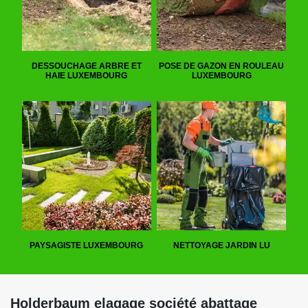
DESSOUCHAGE ARBRE ET
POSE DE GAZON EN ROULEAU
HAIE LUXEMBOURG
LUXEMBOURG
PAYSAGISTE LUXEMBOURG
NETTOYAGE JARDIN LU
Holderbaum elagage société abattage