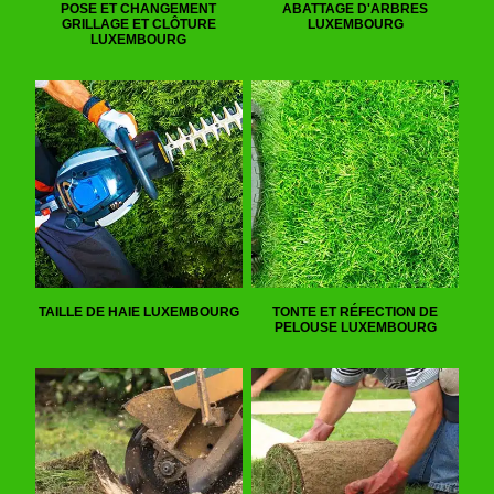
POSE ET CHANGEMENT
ABATTAGE D'ARBRES
GRILLAGE ET CLÔTURE
LUXEMBOURG
LUXEMBOURG
TAILLE DE HAIE LUXEMBOURG
TONTE ET RÉFECTION DE
PELOUSE LUXEMBOURG