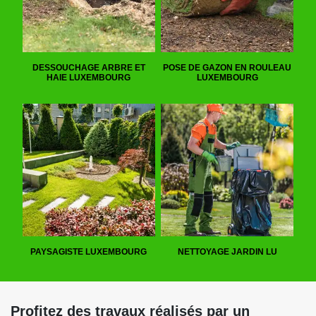
DESSOUCHAGE ARBRE ET
POSE DE GAZON EN ROULEAU
HAIE LUXEMBOURG
LUXEMBOURG
PAYSAGISTE LUXEMBOURG
NETTOYAGE JARDIN LU
Profitez des travaux réalisés par un