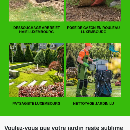
DESSOUCHAGE ARBRE ET
POSE DE GAZON EN ROULEAU
HAIE LUXEMBOURG
LUXEMBOURG
PAYSAGISTE LUXEMBOURG
NETTOYAGE JARDIN LU
Voulez-vous que votre jardin reste sublime