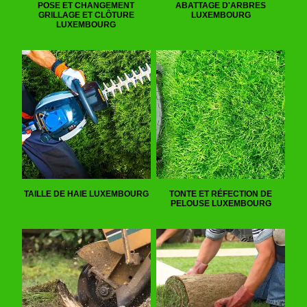
POSE ET CHANGEMENT
ABATTAGE D'ARBRES
GRILLAGE ET CLÔTURE
LUXEMBOURG
LUXEMBOURG
TAILLE DE HAIE LUXEMBOURG
TONTE ET RÉFECTION DE
PELOUSE LUXEMBOURG