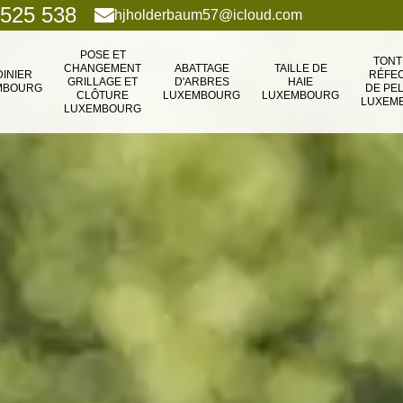
 525 538
hjholderbaum57@icloud.com
POSE ET
TONT
CHANGEMENT
ABATTAGE
TAILLE DE
DINIER
RÉFEC
GRILLAGE ET
D'ARBRES
HAIE
MBOURG
DE PE
CLÔTURE
LUXEMBOURG
LUXEMBOURG
LUXEM
LUXEMBOURG