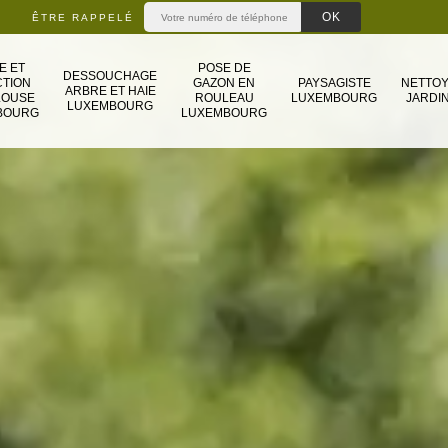
ÊTRE RAPPELÉ
E ET
POSE DE
DESSOUCHAGE
TION
GAZON EN
PAYSAGISTE
NETTO
ARBRE ET HAIE
LOUSE
ROULEAU
LUXEMBOURG
JARDIN
LUXEMBOURG
BOURG
LUXEMBOURG