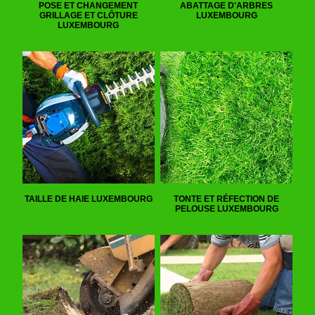
POSE ET CHANGEMENT
ABATTAGE D'ARBRES
GRILLAGE ET CLÔTURE
LUXEMBOURG
LUXEMBOURG
TAILLE DE HAIE LUXEMBOURG
TONTE ET RÉFECTION DE
PELOUSE LUXEMBOURG