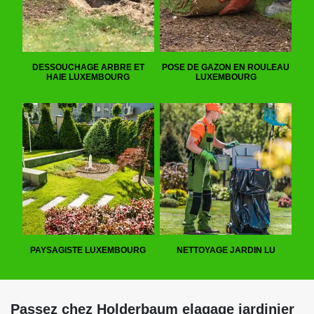
DESSOUCHAGE ARBRE ET
POSE DE GAZON EN ROULEAU
HAIE LUXEMBOURG
LUXEMBOURG
PAYSAGISTE LUXEMBOURG
NETTOYAGE JARDIN LU
Passez chez Holderbaum elagage jardinier