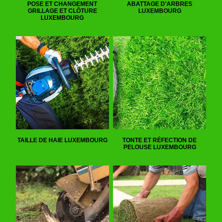
POSE ET CHANGEMENT
ABATTAGE D'ARBRES
GRILLAGE ET CLÔTURE
LUXEMBOURG
LUXEMBOURG
TAILLE DE HAIE LUXEMBOURG
TONTE ET RÉFECTION DE
PELOUSE LUXEMBOURG