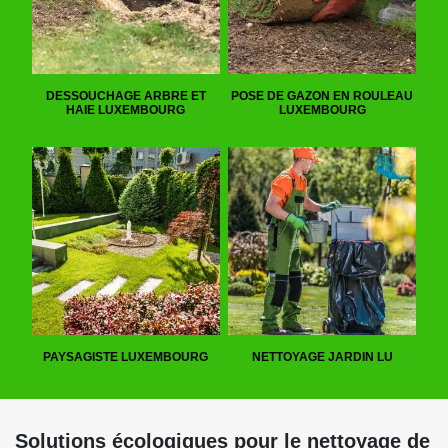
DESSOUCHAGE ARBRE ET
POSE DE GAZON EN ROULEAU
HAIE LUXEMBOURG
LUXEMBOURG
PAYSAGISTE LUXEMBOURG
NETTOYAGE JARDIN LU
Solutions écologiques pour le nettoyage de