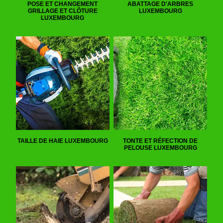
POSE ET CHANGEMENT
ABATTAGE D'ARBRES
GRILLAGE ET CLÔTURE
LUXEMBOURG
LUXEMBOURG
TAILLE DE HAIE LUXEMBOURG
TONTE ET RÉFECTION DE
PELOUSE LUXEMBOURG