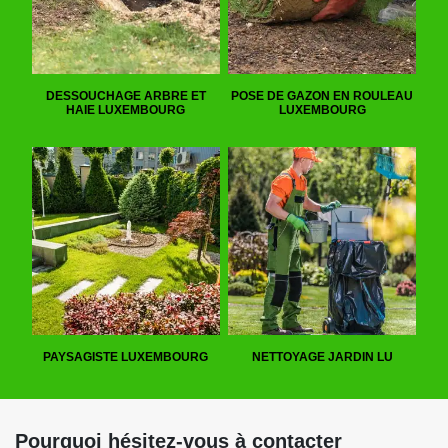
DESSOUCHAGE ARBRE ET
POSE DE GAZON EN ROULEAU
HAIE LUXEMBOURG
LUXEMBOURG
PAYSAGISTE LUXEMBOURG
NETTOYAGE JARDIN LU
Pourquoi hésitez-vous à contacter