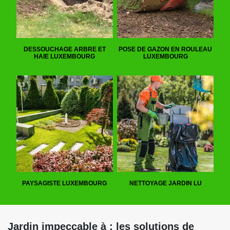
DESSOUCHAGE ARBRE ET
POSE DE GAZON EN ROULEAU
HAIE LUXEMBOURG
LUXEMBOURG
PAYSAGISTE LUXEMBOURG
NETTOYAGE JARDIN LU
Jardin impeccable à : les solutions de