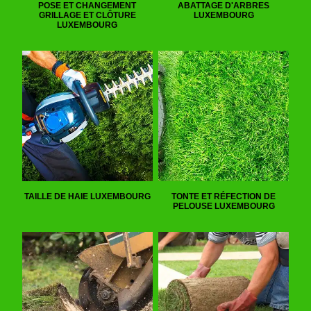
POSE ET CHANGEMENT
ABATTAGE D'ARBRES
GRILLAGE ET CLÔTURE
LUXEMBOURG
LUXEMBOURG
TAILLE DE HAIE LUXEMBOURG
TONTE ET RÉFECTION DE
PELOUSE LUXEMBOURG