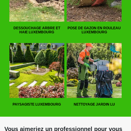
DESSOUCHAGE ARBRE ET
POSE DE GAZON EN ROULEAU
HAIE LUXEMBOURG
LUXEMBOURG
PAYSAGISTE LUXEMBOURG
NETTOYAGE JARDIN LU
Vous aimeriez un professionnel pour vous