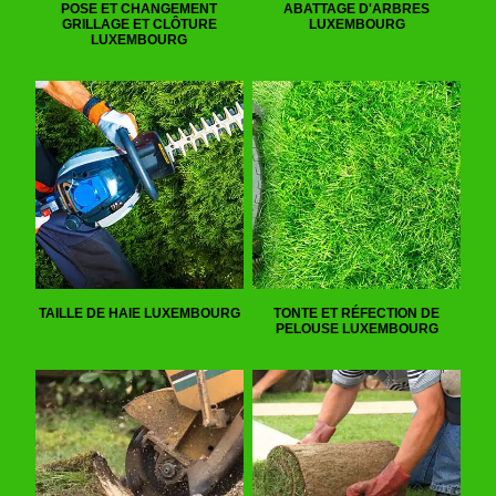
POSE ET CHANGEMENT
ABATTAGE D'ARBRES
GRILLAGE ET CLÔTURE
LUXEMBOURG
LUXEMBOURG
TAILLE DE HAIE LUXEMBOURG
TONTE ET RÉFECTION DE
PELOUSE LUXEMBOURG