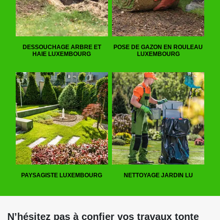
DESSOUCHAGE ARBRE ET
POSE DE GAZON EN ROULEAU
HAIE LUXEMBOURG
LUXEMBOURG
PAYSAGISTE LUXEMBOURG
NETTOYAGE JARDIN LU
N’hésitez pas à confier vos travaux tonte