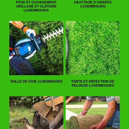
POSE ET CHANGEMENT
ABATTAGE D'ARBRES
GRILLAGE ET CLÔTURE
LUXEMBOURG
LUXEMBOURG
TAILLE DE HAIE LUXEMBOURG
TONTE ET RÉFECTION DE
PELOUSE LUXEMBOURG