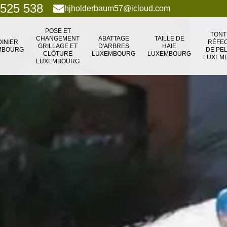
 525 538
hjholderbaum57@icloud.com
POSE ET
TONT
CHANGEMENT
ABATTAGE
TAILLE DE
DINIER
RÉFEC
GRILLAGE ET
D'ARBRES
HAIE
MBOURG
DE PE
CLÔTURE
LUXEMBOURG
LUXEMBOURG
LUXEM
LUXEMBOURG