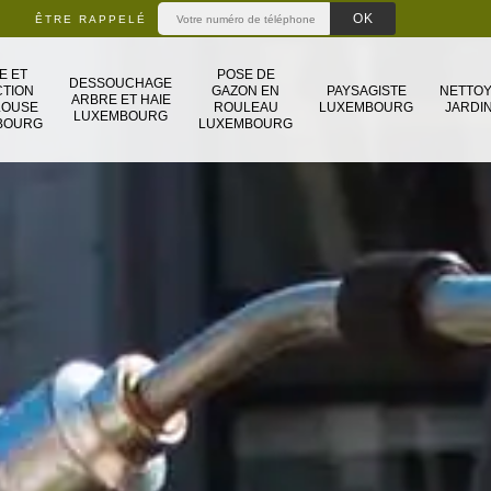
ÊTRE RAPPELÉ
E ET
POSE DE
DESSOUCHAGE
TION
GAZON EN
PAYSAGISTE
NETTO
ARBRE ET HAIE
LOUSE
ROULEAU
LUXEMBOURG
JARDIN
LUXEMBOURG
BOURG
LUXEMBOURG