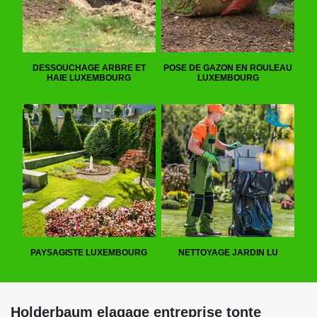
DESSOUCHAGE ARBRE ET
POSE DE GAZON EN ROULEAU
HAIE LUXEMBOURG
LUXEMBOURG
PAYSAGISTE LUXEMBOURG
NETTOYAGE JARDIN LU
Holderbaum elagage entreprise tonte