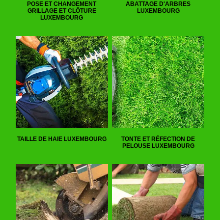
POSE ET CHANGEMENT
ABATTAGE D'ARBRES
GRILLAGE ET CLÔTURE
LUXEMBOURG
LUXEMBOURG
TAILLE DE HAIE LUXEMBOURG
TONTE ET RÉFECTION DE
PELOUSE LUXEMBOURG