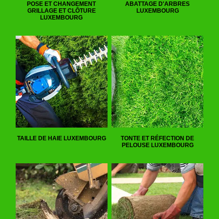
POSE ET CHANGEMENT
ABATTAGE D'ARBRES
GRILLAGE ET CLÔTURE
LUXEMBOURG
LUXEMBOURG
TAILLE DE HAIE LUXEMBOURG
TONTE ET RÉFECTION DE
PELOUSE LUXEMBOURG