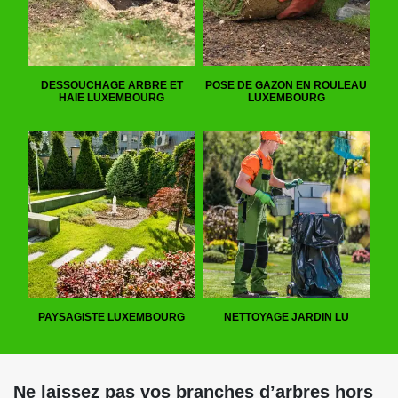
DESSOUCHAGE ARBRE ET
POSE DE GAZON EN ROULEAU
HAIE LUXEMBOURG
LUXEMBOURG
PAYSAGISTE LUXEMBOURG
NETTOYAGE JARDIN LU
Ne laissez pas vos branches d’arbres hors