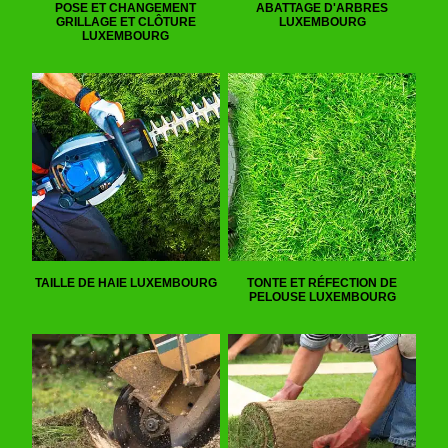
POSE ET CHANGEMENT
ABATTAGE D'ARBRES
GRILLAGE ET CLÔTURE
LUXEMBOURG
LUXEMBOURG
TAILLE DE HAIE LUXEMBOURG
TONTE ET RÉFECTION DE
PELOUSE LUXEMBOURG