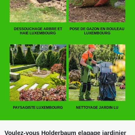
DESSOUCHAGE ARBRE ET
POSE DE GAZON EN ROULEAU
HAIE LUXEMBOURG
LUXEMBOURG
PAYSAGISTE LUXEMBOURG
NETTOYAGE JARDIN LU
Voulez-vous Holderbaum elagage jardinier