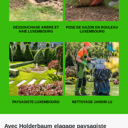
DESSOUCHAGE ARBRE ET
POSE DE GAZON EN ROULEAU
HAIE LUXEMBOURG
LUXEMBOURG
PAYSAGISTE LUXEMBOURG
NETTOYAGE JARDIN LU
Avec Holderbaum elagage paysagiste