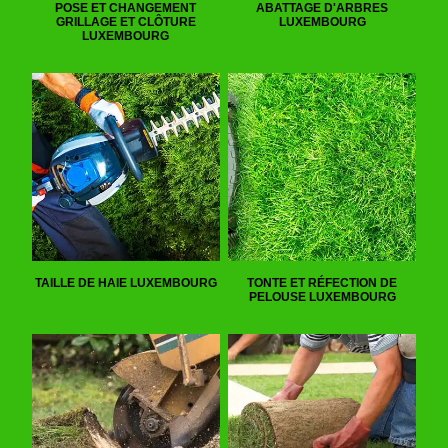
POSE ET CHANGEMENT
ABATTAGE D'ARBRES
GRILLAGE ET CLÔTURE
LUXEMBOURG
LUXEMBOURG
TAILLE DE HAIE LUXEMBOURG
TONTE ET RÉFECTION DE
PELOUSE LUXEMBOURG