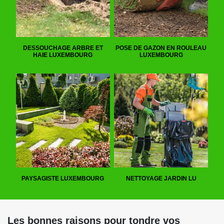
DESSOUCHAGE ARBRE ET
POSE DE GAZON EN ROULEAU
HAIE LUXEMBOURG
LUXEMBOURG
PAYSAGISTE LUXEMBOURG
NETTOYAGE JARDIN LU
Les bonnes raisons pour tondre vos