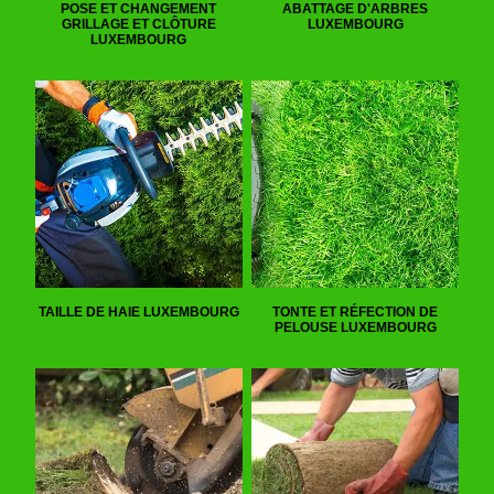
POSE ET CHANGEMENT
ABATTAGE D'ARBRES
GRILLAGE ET CLÔTURE
LUXEMBOURG
LUXEMBOURG
TAILLE DE HAIE LUXEMBOURG
TONTE ET RÉFECTION DE
PELOUSE LUXEMBOURG