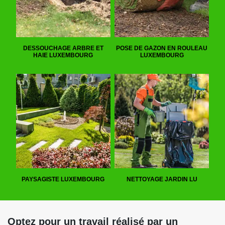
DESSOUCHAGE ARBRE ET
POSE DE GAZON EN ROULEAU
HAIE LUXEMBOURG
LUXEMBOURG
PAYSAGISTE LUXEMBOURG
NETTOYAGE JARDIN LU
Optez pour un travail réalisé par un