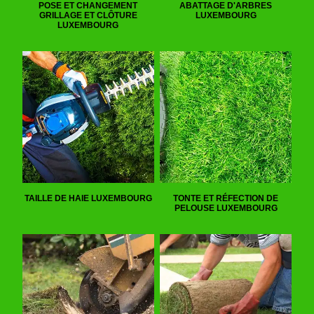
POSE ET CHANGEMENT
ABATTAGE D'ARBRES
GRILLAGE ET CLÔTURE
LUXEMBOURG
LUXEMBOURG
TAILLE DE HAIE LUXEMBOURG
TONTE ET RÉFECTION DE
PELOUSE LUXEMBOURG