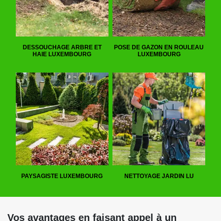
DESSOUCHAGE ARBRE ET
POSE DE GAZON EN ROULEAU
HAIE LUXEMBOURG
LUXEMBOURG
PAYSAGISTE LUXEMBOURG
NETTOYAGE JARDIN LU
Vos avantages en faisant appel à un