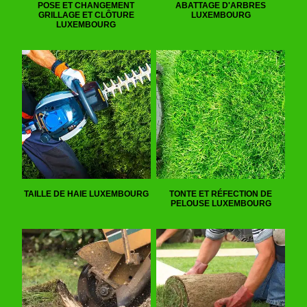
POSE ET CHANGEMENT
ABATTAGE D'ARBRES
GRILLAGE ET CLÔTURE
LUXEMBOURG
LUXEMBOURG
TAILLE DE HAIE LUXEMBOURG
TONTE ET RÉFECTION DE
PELOUSE LUXEMBOURG