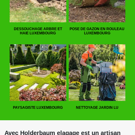
DESSOUCHAGE ARBRE ET
POSE DE GAZON EN ROULEAU
HAIE LUXEMBOURG
LUXEMBOURG
PAYSAGISTE LUXEMBOURG
NETTOYAGE JARDIN LU
Avec Holderbaum elagage est un artisan