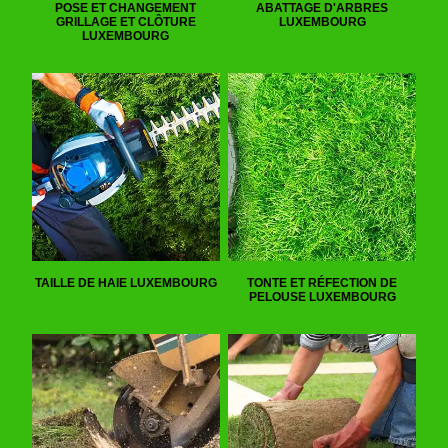
POSE ET CHANGEMENT
ABATTAGE D'ARBRES
GRILLAGE ET CLÔTURE
LUXEMBOURG
LUXEMBOURG
TAILLE DE HAIE LUXEMBOURG
TONTE ET RÉFECTION DE
PELOUSE LUXEMBOURG