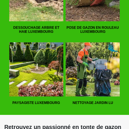
DESSOUCHAGE ARBRE ET
POSE DE GAZON EN ROULEAU
HAIE LUXEMBOURG
LUXEMBOURG
PAYSAGISTE LUXEMBOURG
NETTOYAGE JARDIN LU
Retrouvez un passionné en tonte de gazon