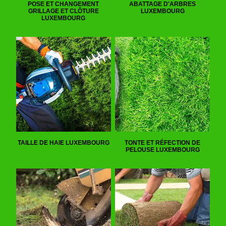
POSE ET CHANGEMENT
ABATTAGE D'ARBRES
GRILLAGE ET CLÔTURE
LUXEMBOURG
LUXEMBOURG
TAILLE DE HAIE LUXEMBOURG
TONTE ET RÉFECTION DE
PELOUSE LUXEMBOURG