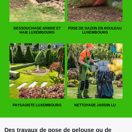
DESSOUCHAGE ARBRE ET
POSE DE GAZON EN ROULEAU
HAIE LUXEMBOURG
LUXEMBOURG
PAYSAGISTE LUXEMBOURG
NETTOYAGE JARDIN LU
Des travaux de pose de pelouse ou de