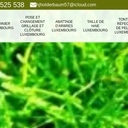
 525 538
hjholderbaum57@icloud.com
POSE ET
TONT
CHANGEMENT
ABATTAGE
TAILLE DE
DINIER
RÉFEC
GRILLAGE ET
D'ARBRES
HAIE
MBOURG
DE PE
CLÔTURE
LUXEMBOURG
LUXEMBOURG
LUXEM
LUXEMBOURG