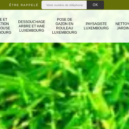
ÊTRE RAPPELÉ
E ET
POSE DE
DESSOUCHAGE
TION
GAZON EN
PAYSAGISTE
NETTO
ARBRE ET HAIE
LOUSE
ROULEAU
LUXEMBOURG
JARDIN
LUXEMBOURG
BOURG
LUXEMBOURG