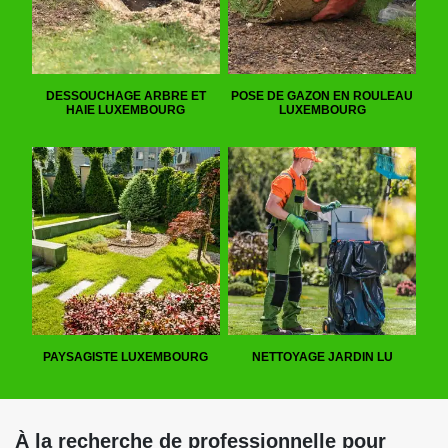
DESSOUCHAGE ARBRE ET
POSE DE GAZON EN ROULEAU
HAIE LUXEMBOURG
LUXEMBOURG
PAYSAGISTE LUXEMBOURG
NETTOYAGE JARDIN LU
À la recherche de professionnelle pour