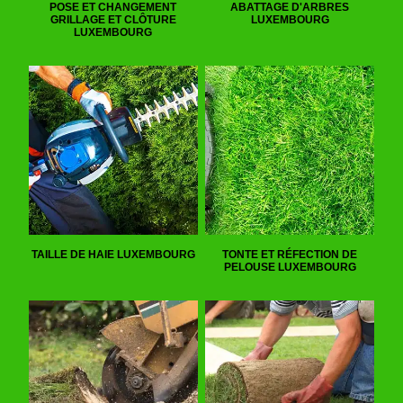
POSE ET CHANGEMENT
ABATTAGE D'ARBRES
GRILLAGE ET CLÔTURE
LUXEMBOURG
LUXEMBOURG
TAILLE DE HAIE LUXEMBOURG
TONTE ET RÉFECTION DE
PELOUSE LUXEMBOURG