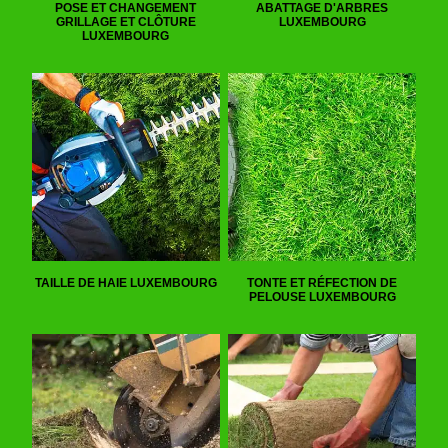
POSE ET CHANGEMENT
ABATTAGE D'ARBRES
GRILLAGE ET CLÔTURE
LUXEMBOURG
LUXEMBOURG
TAILLE DE HAIE LUXEMBOURG
TONTE ET RÉFECTION DE
PELOUSE LUXEMBOURG