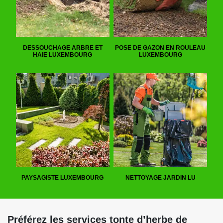
DESSOUCHAGE ARBRE ET
POSE DE GAZON EN ROULEAU
HAIE LUXEMBOURG
LUXEMBOURG
PAYSAGISTE LUXEMBOURG
NETTOYAGE JARDIN LU
Préférez les services tonte d’herbe de