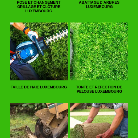
POSE ET CHANGEMENT
ABATTAGE D'ARBRES
GRILLAGE ET CLÔTURE
LUXEMBOURG
LUXEMBOURG
TAILLE DE HAIE LUXEMBOURG
TONTE ET RÉFECTION DE
PELOUSE LUXEMBOURG