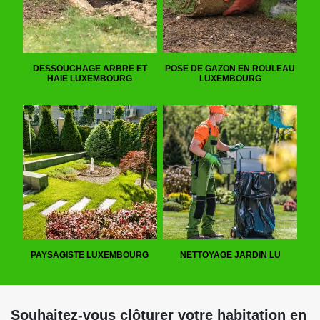
DESSOUCHAGE ARBRE ET
POSE DE GAZON EN ROULEAU
HAIE LUXEMBOURG
LUXEMBOURG
PAYSAGISTE LUXEMBOURG
NETTOYAGE JARDIN LU
Souhaitez-vous clôturer votre habitation en