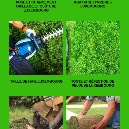
POSE ET CHANGEMENT
ABATTAGE D'ARBRES
GRILLAGE ET CLÔTURE
LUXEMBOURG
LUXEMBOURG
TAILLE DE HAIE LUXEMBOURG
TONTE ET RÉFECTION DE
PELOUSE LUXEMBOURG