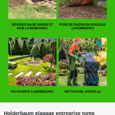
DESSOUCHAGE ARBRE ET
POSE DE GAZON EN ROULEAU
HAIE LUXEMBOURG
LUXEMBOURG
PAYSAGISTE LUXEMBOURG
NETTOYAGE JARDIN LU
Holderbaum elagage entreprise tonte