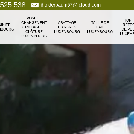
 525 538
hjholderbaum57@icloud.com
POSE ET
TONT
CHANGEMENT
ABATTAGE
TAILLE DE
DINIER
RÉFEC
GRILLAGE ET
D'ARBRES
HAIE
MBOURG
DE PE
CLÔTURE
LUXEMBOURG
LUXEMBOURG
LUXEM
LUXEMBOURG