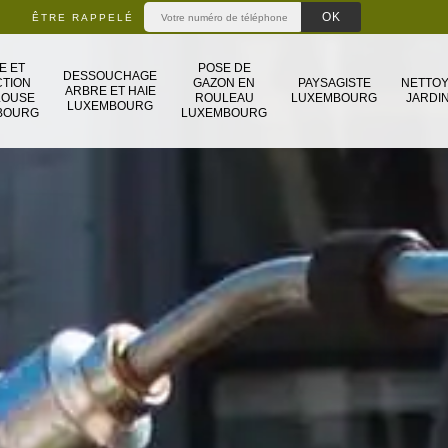
ÊTRE RAPPELÉ
E ET
POSE DE
DESSOUCHAGE
TION
GAZON EN
PAYSAGISTE
NETTO
ARBRE ET HAIE
LOUSE
ROULEAU
LUXEMBOURG
JARDIN
LUXEMBOURG
BOURG
LUXEMBOURG