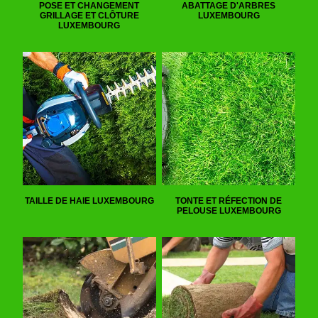
POSE ET CHANGEMENT
ABATTAGE D'ARBRES
GRILLAGE ET CLÔTURE
LUXEMBOURG
LUXEMBOURG
TAILLE DE HAIE LUXEMBOURG
TONTE ET RÉFECTION DE
PELOUSE LUXEMBOURG