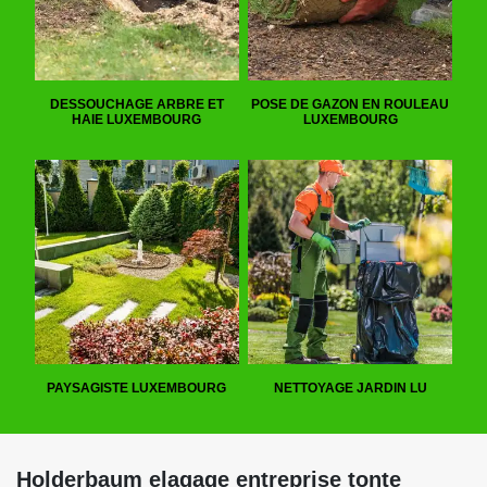
DESSOUCHAGE ARBRE ET
POSE DE GAZON EN ROULEAU
HAIE LUXEMBOURG
LUXEMBOURG
PAYSAGISTE LUXEMBOURG
NETTOYAGE JARDIN LU
Holderbaum elagage entreprise tonte