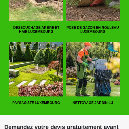
DESSOUCHAGE ARBRE ET
POSE DE GAZON EN ROULEAU
HAIE LUXEMBOURG
LUXEMBOURG
PAYSAGISTE LUXEMBOURG
NETTOYAGE JARDIN LU
Demandez votre devis gratuitement avant