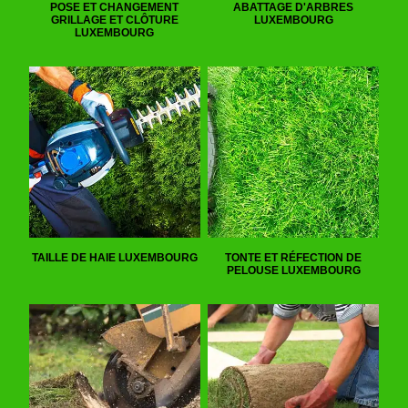
POSE ET CHANGEMENT
ABATTAGE D'ARBRES
GRILLAGE ET CLÔTURE
LUXEMBOURG
LUXEMBOURG
TAILLE DE HAIE LUXEMBOURG
TONTE ET RÉFECTION DE
PELOUSE LUXEMBOURG