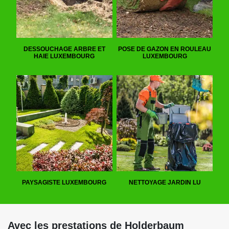
DESSOUCHAGE ARBRE ET
POSE DE GAZON EN ROULEAU
HAIE LUXEMBOURG
LUXEMBOURG
PAYSAGISTE LUXEMBOURG
NETTOYAGE JARDIN LU
Avec les prestations de Holderbaum