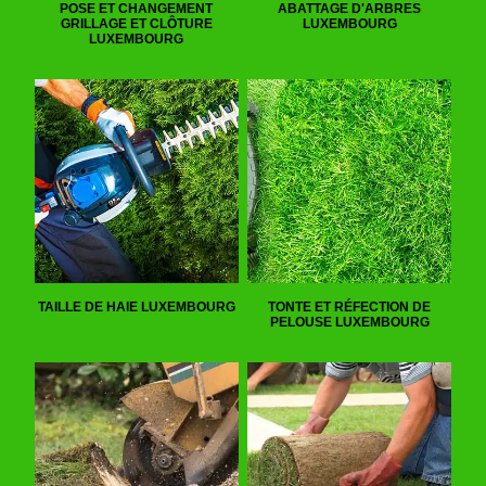
POSE ET CHANGEMENT
ABATTAGE D'ARBRES
GRILLAGE ET CLÔTURE
LUXEMBOURG
LUXEMBOURG
TAILLE DE HAIE LUXEMBOURG
TONTE ET RÉFECTION DE
PELOUSE LUXEMBOURG